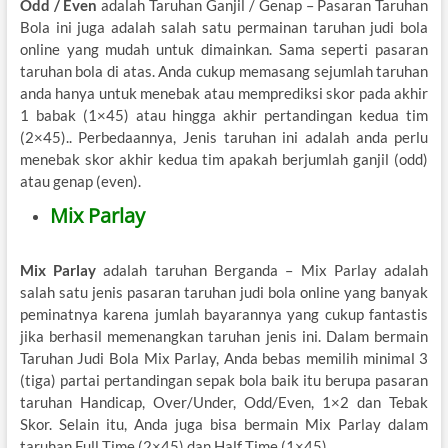
Odd / Even
adalah Taruhan Ganjil / Genap – Pasaran Taruhan
Bola ini juga adalah salah satu permainan taruhan judi bola
online yang mudah untuk dimainkan. Sama seperti pasaran
taruhan bola di atas. Anda cukup memasang sejumlah taruhan
anda hanya untuk menebak atau memprediksi skor pada akhir
1 babak (1×45) atau hingga akhir pertandingan kedua tim
(2×45).. Perbedaannya, Jenis taruhan ini adalah anda perlu
menebak skor akhir kedua tim apakah berjumlah ganjil (odd)
atau genap (even).
Mix Parlay
Mix Parlay
adalah taruhan Berganda – Mix Parlay adalah
salah satu jenis pasaran taruhan judi bola online yang banyak
peminatnya karena jumlah bayarannya yang cukup fantastis
jika berhasil memenangkan taruhan jenis ini. Dalam bermain
Taruhan Judi Bola Mix Parlay, Anda bebas memilih minimal 3
(tiga) partai pertandingan sepak bola baik itu berupa pasaran
taruhan Handicap, Over/Under, Odd/Even, 1×2 dan Tebak
Skor. Selain itu, Anda juga bisa bermain Mix Parlay dalam
taruhan Full Time (2×45) dan Half Time (1×45).