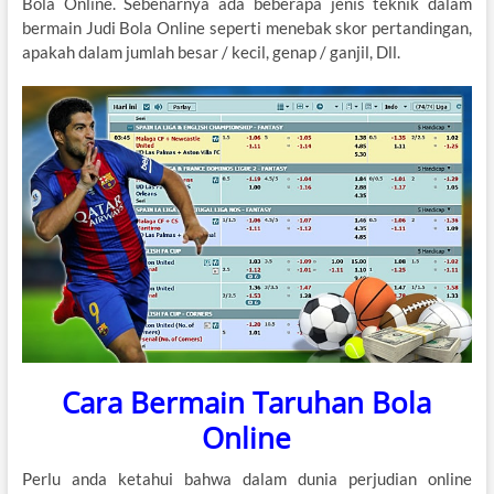
Bola Online. Sebenarnya ada beberapa jenis teknik dalam
bermain Judi Bola Online seperti menebak skor pertandingan,
apakah dalam jumlah besar / kecil, genap / ganjil, Dll.
Cara Bermain Taruhan Bola
Online
Perlu anda ketahui bahwa dalam dunia perjudian online