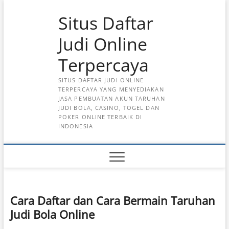
Skip
Situs Daftar
to
content
Judi Online
Terpercaya
SITUS DAFTAR JUDI ONLINE
TERPERCAYA YANG MENYEDIAKAN
JASA PEMBUATAN AKUN TARUHAN
JUDI BOLA, CASINO, TOGEL DAN
POKER ONLINE TERBAIK DI
INDONESIA
Cara Daftar dan Cara Bermain Taruhan
Judi Bola Online