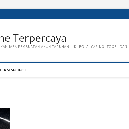
ine Terpercaya
AKAN JASA PEMBUATAN AKUN TARUHAN JUDI BOLA, CASINO, TOGEL DAN 
UAN SBOBET