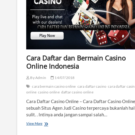
Cara Daftar dan Bermain Casino
Online Indonesia
By Admin
14/07/2018
cara bermain casino online
cara daftar casino
cara daftar casi
online
casino online
daftar casino online
Cara Daftar Casino Online – Cara Daftar Casino Online
sebuah Situs Agen Judi Casino terpercaya bukanlah hal
sulit. . Intinya anda jangan sampai salah…
Cara
View More
Daftar
dan