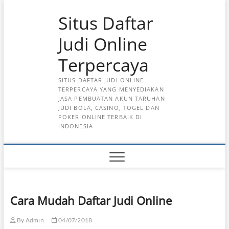
Skip
Situs Daftar
to
content
Judi Online
Terpercaya
SITUS DAFTAR JUDI ONLINE
TERPERCAYA YANG MENYEDIAKAN
JASA PEMBUATAN AKUN TARUHAN
JUDI BOLA, CASINO, TOGEL DAN
POKER ONLINE TERBAIK DI
INDONESIA
Cara Mudah Daftar Judi Online
By Admin
04/07/2018