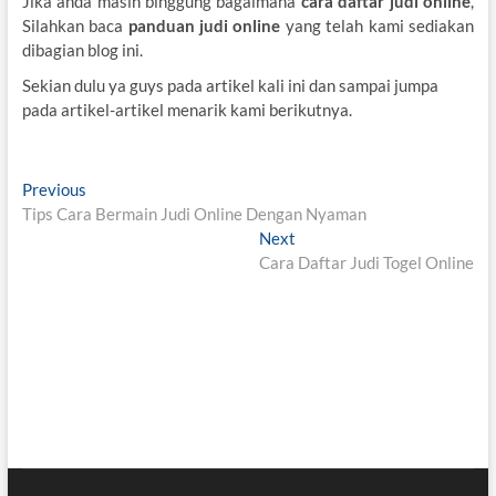
Jika anda masih binggung bagaimana
cara daftar judi online
,
Silahkan baca
panduan judi online
yang telah kami sediakan
dibagian blog ini.
Sekian dulu ya guys pada artikel kali ini dan sampai jumpa
pada artikel-artikel menarik kami berikutnya.
Navigasi
Previous
Previous
post:
Tips Cara Bermain Judi Online Dengan Nyaman
pos
Next
Next
post:
Cara Daftar Judi Togel Online