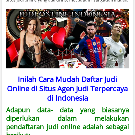
Inilah
Cara Mudah Daftar Judi
Online
di Situs Agen Judi Terpercaya
di Indonesia
Adapun data- data yang biasanya
diperlukan dalam melakukan
pendaftaran judi online adalah sebagai